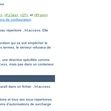
eur.
,
,
, et
n>
<Files>
<If>
<Proxy>
ons de configuration
.
eau
répertoire
. Elle
.htaccess
uration qui va soit empêcher le
es termes, le serveur refusera de
es, une directive spécifiée comme
, mais pas dans un conteneur
cess
paraît dans un fichier
.
.htaccess
oire et tous ses sous-répertoires,
noms d'autorisations de surcharge