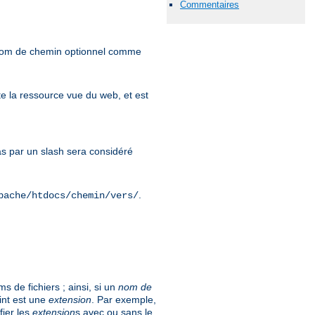
Commentaires
 nom de chemin optionnel comme
e la ressource vue du web, et est
 par un slash sera considéré
.
pache/htdocs/chemin/vers/
 de fichiers ; ainsi, si un
nom de
int est une
extension
. Par exemple,
fier les
extension
s avec ou sans le