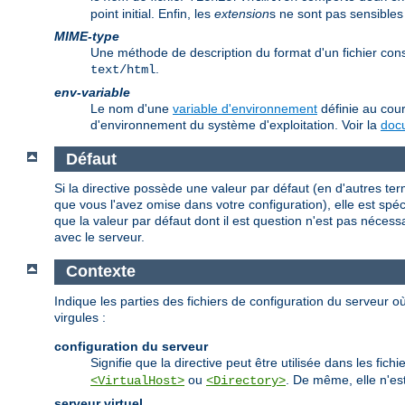
point initial. Enfin, les
extension
s ne sont pas sensibles
MIME-type
Une méthode de description du format d'un fichier co
.
text/html
env-variable
Le nom d'une
variable d'environnement
définie au cour
d'environnement du système d'exploitation. Voir la
docu
Défaut
Si la directive possède une valeur par défaut (en d'autres te
que vous l'avez omise dans votre configuration), elle est spécif
que la valeur par défaut dont il est question n'est pas nécess
avec le serveur.
Contexte
Indique les parties des fichiers de configuration du serveur où
virgules :
configuration du serveur
Signifie que la directive peut être utilisée dans les fi
ou
. De même, elle n'est
<VirtualHost>
<Directory>
serveur virtuel