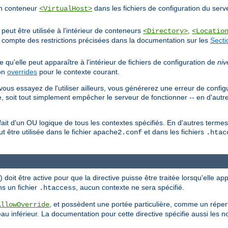
'un conteneur
dans les fichiers de configuration du serv
<VirtualHost>
eut être utilisée à l'intérieur de conteneurs
,
<Directory>
<Locatio
nt compte des restrictions précisées dans la documentation sur les
Secti
ie qu'elle peut apparaître à l'intérieur de fichiers de configuration de
niv
ion
overrides
pour le contexte courant.
vous essayez de l'utiliser ailleurs, vous générerez une erreur de config
, soit tout simplement empêcher le serveur de fonctionner -- en d'autr
n fait d'un OU logique de tous les contextes spécifiés. En d'autres term
ut être utilisée dans le fichier
et dans les fichiers
apache2.conf
.htac
doit être active pour que la directive puisse être traitée lorsqu'elle ap
ns un fichier
, aucun contexte ne sera spécifié.
.htaccess
, et possèdent une portée particulière, comme un répert
AllowOverride
au inférieur. La documentation pour cette directive spécifie aussi les 