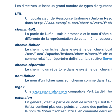
Les directives utilisent un grand nombre de types d'arguments
URL
Un Localisateur de Ressource Uniforme (Uniform Reso
dans
http://www.example.com/chemin/vers/fich
chemin-URL
La partie de l'
url
qui suit le protocole et le nom d'hôt
différente de la représentation de cette même ressourc
chemin-fichier
Le chemin d'un fichier dans le système de fichiers lo
/usr/local/apache/htdocs/chemin/vers/fichie
comme relatif au répertoire défini par la directive
Serve
chemin-répertoire
Le chemin d'un répertoire dans le système de fichier
nom-fichier
Le nom d'un fichier sans son chemin comme dans
fic
regex
Une
expression rationnelle
compatible Perl. La définitio
extension
En général, c'est la partie du
nom de fichier
qui suit le
fichier
contient plusieurs points, chacune des parties d
le
nom de fichier
comporte deux ex
fichier.html.en