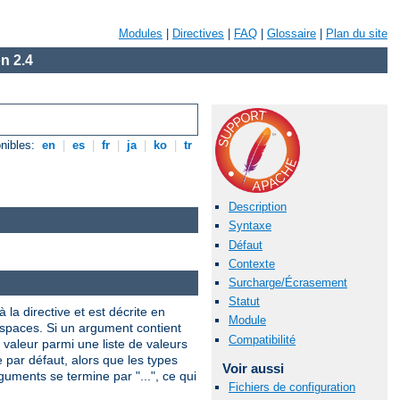
Modules
|
Directives
|
FAQ
|
Glossaire
|
Plan du site
n 2.4
nibles:
en
|
es
|
fr
|
ja
|
ko
|
tr
Description
Syntaxe
Défaut
Contexte
Surcharge/Écrasement
Statut
 la directive et est décrite en
Module
 espaces. Si un argument contient
Compatibilité
valeur parmi une liste de valeurs
e par défaut, alors que les types
Voir aussi
uments se termine par "...", ce qui
Fichiers de configuration