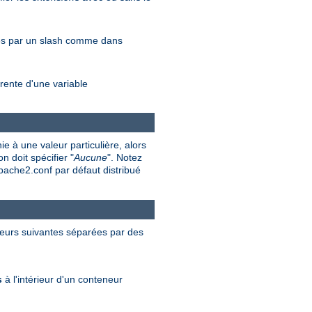
rés par un slash comme dans
rente d'une variable
e à une valeur particulière, alors
n doit spécifier "
Aucune
". Notez
apache2.conf par défaut distribué
valeurs suivantes séparées par des
s
à l'intérieur d'un conteneur