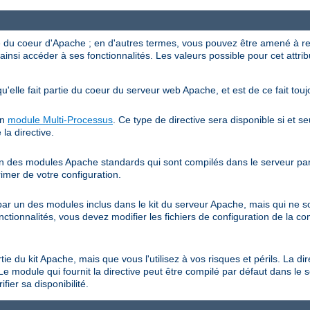
ve du coeur d'Apache ; en d'autres termes, vous pouvez être amené à r
ainsi accéder à ses fonctionnalités. Les valeurs possible pour cet attrib
qu'elle fait partie du coeur du serveur web Apache, et est de ce fait touj
un
module Multi-Processus
. Ce type de directive sera disponible si et s
 la directive.
 un des modules Apache standards qui sont compilés dans le serveur par 
rimer de votre configuration.
e par un des modules inclus dans le kit du serveur Apache, mais qui ne 
onctionnalités, vous devez modifier les fichiers de configuration de la co
rtie du kit Apache, mais que vous l'utilisez à vos risques et périls. La di
Le module qui fournit la directive peut être compilé par défaut dans le 
fier sa disponibilité.