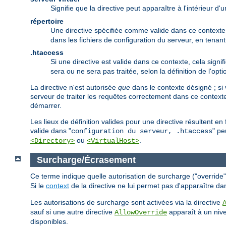
Signifie que la directive peut apparaître à l'intérieur d
répertoire
Une directive spécifiée comme valide dans ce contexte p
dans les fichiers de configuration du serveur, en tena
.htaccess
Si une directive est valide dans ce contexte, cela signif
sera ou ne sera pas traitée, selon la définition de l'opt
La directive n'est autorisée
que
dans le contexte désigné ; si 
serveur de traiter les requêtes correctement dans ce contexte
démarrer.
Les lieux de définition valides pour une directive résultent e
valide dans "
" pe
configuration du serveur, .htaccess
ou
.
<Directory>
<VirtualHost>
Surcharge/Écrasement
Ce terme indique quelle autorisation de surcharge ("override") 
Si le
context
de la directive ne lui permet pas d'apparaître da
Les autorisations de surcharge sont activées via la directive
sauf si une autre directive
apparaît à un nive
AllowOverride
disponibles.