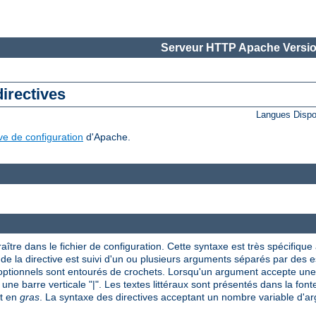
Serveur HTTP Apache Versio
directives
Langues Dispo
ive de configuration
d'Apache.
aître dans le fichier de configuration. Cette syntaxe est très spécifique à
om de la directive est suivi d'un ou plusieurs arguments séparés par des
 optionnels sont entourés de crochets. Lorsqu'un argument accepte une 
 une barre verticale "|". Les textes littéraux sont présentés dans la font
nt en
gras
. La syntaxe des directives acceptant un nombre variable d'arg