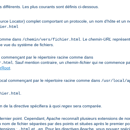
 différents. Les plus courants sont définis ci-dessous.
urce Locator) complet comportant un protocole, un nom d'hôte et un
ier.html
e comme dans
. Le
chemin-URL
représent
/chemin/vers/fichier.html
e vue du système de fichiers.
cal commençant par le répertoire racine comme dans
. Sauf mention contraire, un
chemin-fichier
qui ne commence pas
r.html
rRoot
.
s local commençant par le répertoire racine comme dans
/usr/local/a
.
hier.html
n de la directive spécifiera à quoi
regex
sera comparée.
 dernier point. Cependant, Apache reconnaît plusieurs extensions de noms
u nom de fichier séparées par des points et situées après le premier po
tensions :
et
. Pour les directives Apache, vous pouvez spéci
.html
.en