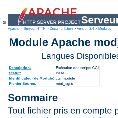
Serveu
Apache
>
Serveur HTTP
>
Documentation
>
Version 2.4
>
Modules
Module Apache mod
Langues Disponible
Description:
Exécution des scripts CGI
Statut:
Base
Identificateur de Module:
cgi_module
Fichier Source:
mod_cgi.c
Sommaire
Tout fichier pris en compte 