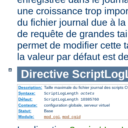
une croissance trop impor
du fichier journal due à l
de requête de grandes tail
permet de modifier cette t
la valeur par défaut est d
Directive
ScriptLog
Description:
Taille maximale du fichier journal des scripts 
Syntaxe:
ScriptLogLength
octets
Défaut:
ScriptLogLength 10385760
Contexte:
configuration globale, serveur virtuel
Statut:
Base
Module:
,
mod_cgi
mod_cgid