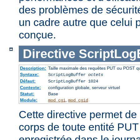
des problèmes de sécurité 
un cadre autre que celui p
conçue.
Directive
ScriptLog
Description:
Taille maximale des requêtes PUT ou POST qui 
Syntaxe:
ScriptLogBuffer
octets
Défaut:
ScriptLogBuffer 1024
Contexte:
configuration globale, serveur virtuel
Statut:
Base
Module:
,
mod_cgi
mod_cgid
Cette directive permet de l
corps de toute entité PU
enregistrée dans le journa