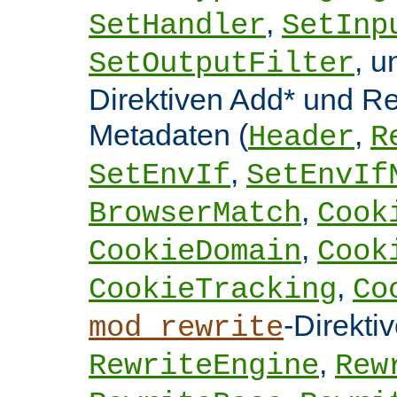
,
SetHandler
SetInp
, 
SetOutputFilter
Direktiven Add* und 
Metadaten (
,
Header
R
,
SetEnvIf
SetEnvIf
,
BrowserMatch
Cook
,
CookieDomain
Cook
,
CookieTracking
Co
-Direkti
mod_rewrite
,
RewriteEngine
Rew