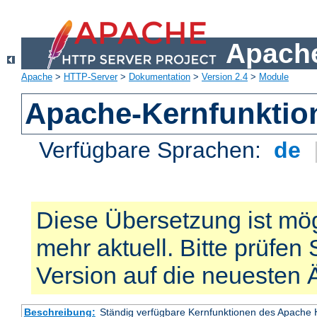
Apache
Apache
>
HTTP-Server
>
Dokumentation
>
Version 2.4
>
Module
Apache-Kernfunktio
Verfügbare Sprachen:
de
Diese Übersetzung ist mög
mehr aktuell. Bitte prüfen 
Version auf die neuesten
Beschreibung:
Ständig verfügbare Kernfunktionen des Apache