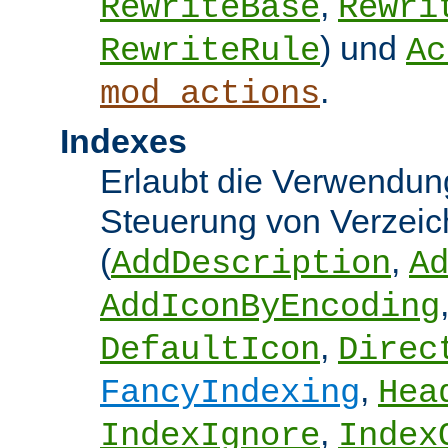
,
RewriteBase
Rewri
) und
RewriteRule
Ac
.
mod_actions
Indexes
Erlaubt die Verwendung
Steuerung von Verzeic
(
,
AddDescription
A
AddIconByEncoding
,
DefaultIcon
Direc
,
FancyIndexing
Hea
,
IndexIgnore
Index