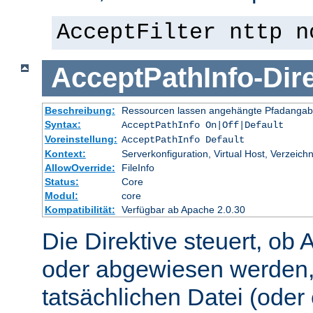
AcceptFilter nttp n
AcceptPathInfo
-
Dir
Beschreibung:
Ressourcen lassen angehängte Pfadangab
Syntax:
AcceptPathInfo On|Off|Default
Voreinstellung:
AcceptPathInfo Default
Kontext:
Serverkonfiguration, Virtual Host, Verzeichn
AllowOverride:
FileInfo
Status:
Core
Modul:
core
Kompatibilität:
Verfügbar ab Apache 2.0.30
Die Direktive steuert, ob 
oder abgewiesen werden,
tatsächlichen Datei (oder 