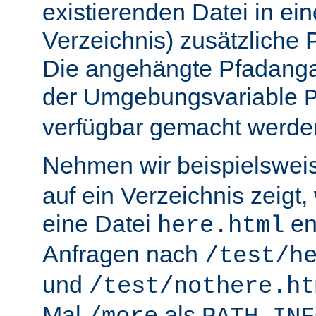
existierenden Datei in ei
Verzeichnis) zusätzliche
Die angehängte Pfadanga
der Umgebungsvariable
verfügbar gemacht werde
Nehmen wir beispielswei
auf ein Verzeichnis zeigt,
eine Datei
en
here.html
Anfragen nach
/test/h
und
/test/nothere.ht
Mal
als