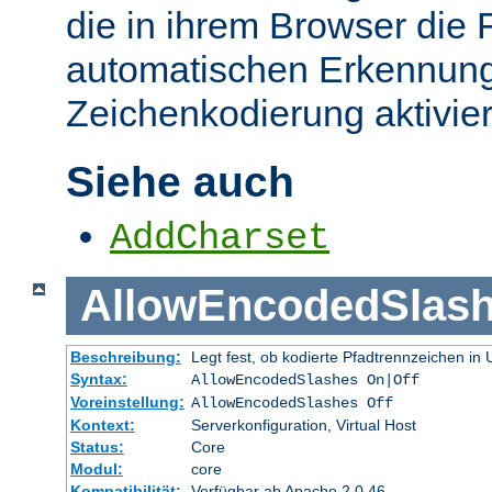
die in ihrem Browser die 
automatischen Erkennung
Zeichenkodierung aktivier
Siehe auch
AddCharset
AllowEncodedSlas
Beschreibung:
Legt fest, ob kodierte Pfadtrennzeichen i
Syntax:
AllowEncodedSlashes On|Off
Voreinstellung:
AllowEncodedSlashes Off
Kontext:
Serverkonfiguration, Virtual Host
Status:
Core
Modul:
core
Kompatibilität:
Verfügbar ab Apache 2.0.46