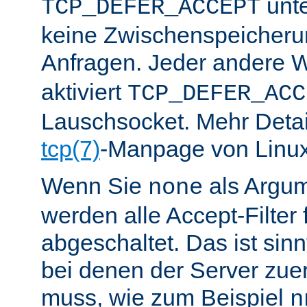
unte
TCP_DEFER_ACCEPT
keine Zwischenspeicher
Anfragen. Jeder andere W
aktiviert
TCP_DEFER_ACC
Lauschsocket. Mehr Detail
tcp(7)
-Manpage von Linux
Wenn Sie
als Argu
none
werden alle Accept-Filter 
abgeschaltet. Das ist sinnv
bei denen der Server zue
muss, wie zum Beispiel
n