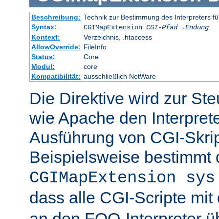
Beschreibung:
Technik zur Bestimmung des Interpreters fü
Syntax:
CGIMapExtension
CGI-Pfad
.Endung
Kontext:
Verzeichnis, .htaccess
AllowOverride:
FileInfo
Status:
Core
Modul:
core
Kompatibilität:
ausschließlich NetWare
Die Direktive wird zur St
wie Apache den Interpreter
Ausführung von CGI-Skrip
Beispielsweise bestimmt
CGIMapExtension sys
dass alle CGI-Scripte mi
an den FOO-Interpreter 