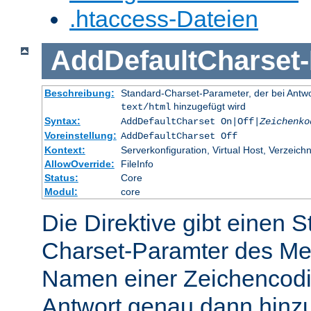
.htaccess-Dateien
AddDefaultCharset
-
Beschreibung:
Standard-Charset-Parameter, der bei Ant
hinzugefügt wird
text/html
Syntax:
AddDefaultCharset On|Off|
Zeichenko
Voreinstellung:
AddDefaultCharset Off
Kontext:
Serverkonfiguration, Virtual Host, Verzeichn
AllowOverride:
FileInfo
Status:
Core
Modul:
core
Die Direktive gibt einen 
Charset-Paramter des Me
Namen einer Zeichencodie
Antwort genau dann hinzu