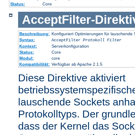
Status:
Core
AcceptFilter
-
Direkti
Beschreibung:
Konfiguriert Optimierungen für lauschende 
Syntax:
AcceptFilter
Protokoll
Filter
Kontext:
Serverkonfiguration
Status:
Core
Modul:
core
Kompatibilität:
Verfügbar ab Apache 2.1.5
Diese Direktive aktiviert
betriebssystemspezifisch
lauschende Sockets anh
Protokolltyps. Der grundl
dass der Kernel das Sock