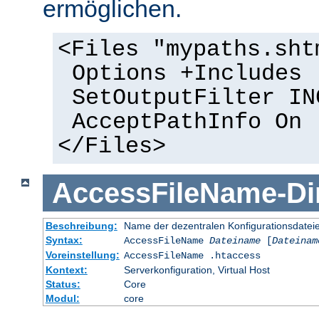
ermöglichen.
<Files "mypaths.sht
Options +Includes
SetOutputFilter IN
AcceptPathInfo On
</Files>
AccessFileName
-
Di
Beschreibung:
Name der dezentralen Konfigurationsdatei
Syntax:
AccessFileName
Dateiname
[
Dateinam
Voreinstellung:
AccessFileName .htaccess
Kontext:
Serverkonfiguration, Virtual Host
Status:
Core
Modul:
core