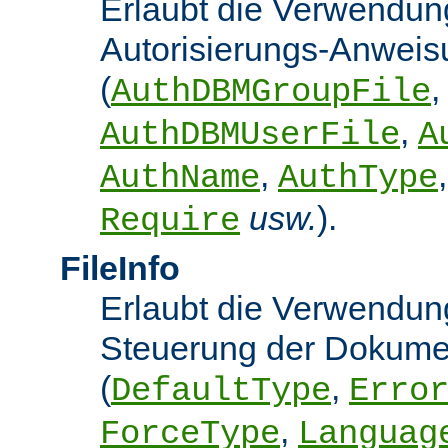
Erlaubt die Verwendun
Autorisierungs-Anwei
(
,
AuthDBMGroupFile
,
AuthDBMUserFile
A
,
AuthName
AuthType
usw.
).
Require
FileInfo
Erlaubt die Verwendung
Steuerung der Dokume
(
,
DefaultType
Erro
,
ForceType
Languag