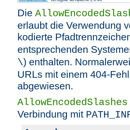
Die
AllowEncodedSlas
erlaubt die Verwendung 
kodierte Pfadtrennzeichen
entsprechenden Systemen
) enthalten. Normalerwe
\
URLs mit einem 404-Fehle
abgewiesen.
AllowEncodedSlashes
Verbindung mit
PATH_IN