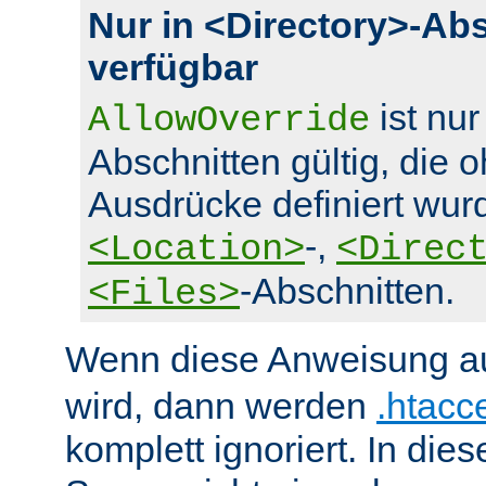
Nur in <Directory>-Ab
verfügbar
ist nur
AllowOverride
Abschnitten gültig, die 
Ausdrücke definiert wurd
-,
<Location>
<Direc
-Abschnitten.
<Files>
Wenn diese Anweisung a
wird, dann werden
.htacc
komplett ignoriert. In die