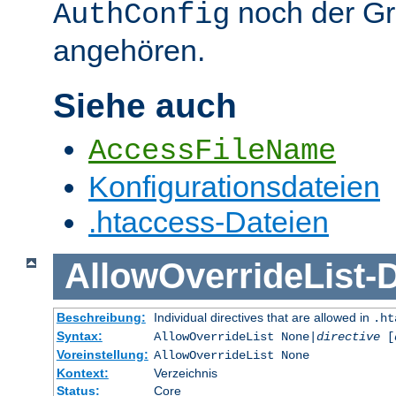
noch der G
AuthConfig
angehören.
Siehe auch
AccessFileName
Konfigurationsdateien
.htaccess-Dateien
AllowOverrideList
-
D
Beschreibung:
Individual directives that are allowed in
.ht
Syntax:
AllowOverrideList None|
directive
[
Voreinstellung:
AllowOverrideList None
Kontext:
Verzeichnis
Status:
Core