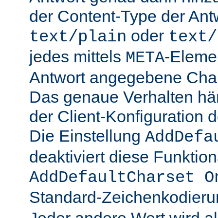
der Content-Type der Ant
oder
text/plain
text/
jedes mittels
-Elemen
META
Antwort angegebene Char
Das genaue Verhalten hän
der Client-Konfiguration 
Die Einstellung
AddDefa
deaktiviert diese Funktiona
AddDefaultCharset O
Standard-Zeichenkodier