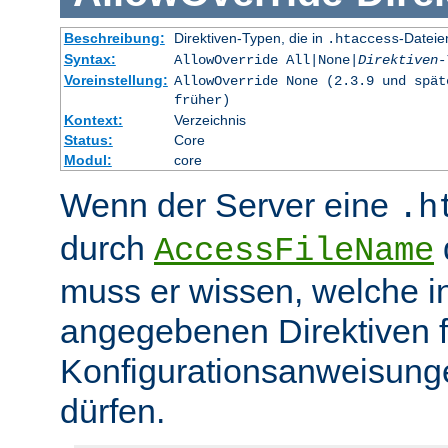
Beschreibung:
Direktiven-Typen, die in
-Dateie
.htaccess
Syntax:
AllowOverride All|None|
Direktiven-
Voreinstellung:
AllowOverride None (2.3.9 und spät
früher)
Kontext:
Verzeichnis
Status:
Core
Modul:
core
Wenn der Server eine
.h
durch
d
AccessFileName
muss er wissen, welche in
angegebenen Direktiven 
Konfigurationsanweisung
dürfen.