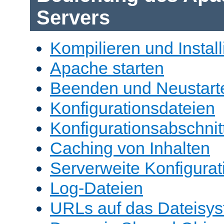
Servers
Kompilieren und Install
Apache starten
Beenden und Neustart
Konfigurationsdateien
Konfigurationsabschnit
Caching von Inhalten
Serverweite Konfigurat
Log-Dateien
URLs auf das Dateisys