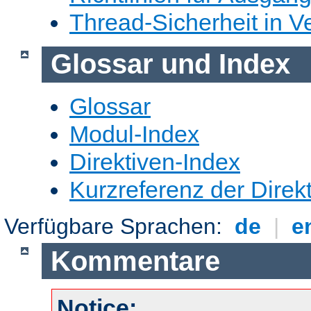
Thread-Sicherheit in Ve
Glossar und Index
Glossar
Modul-Index
Direktiven-Index
Kurzreferenz der Direk
Verfügbare Sprachen:
de
|
e
Kommentare
Notice: