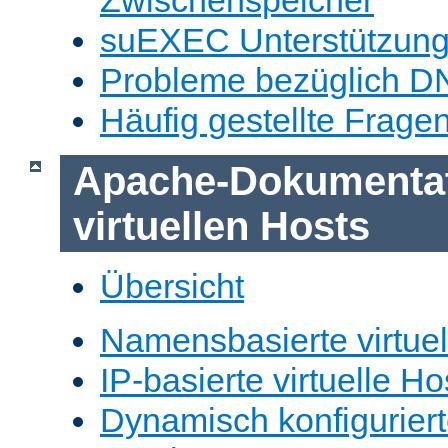
Zwischenspeicher
suEXEC Unterstützun
Probleme bezüglich D
Häufig gestellte Frage
Apache-Dokumentat
virtuellen Hosts
Übersicht
Namensbasierte virtuel
IP-basierte virtuelle Ho
Dynamisch konfiguriert