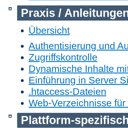
Praxis / Anleitunge
Übersicht
Authentisierung und Au
Zugriffskontrolle
Dynamische Inhalte mi
Einführung in Server S
.htaccess-Dateien
Web-Verzeichnisse für
Plattform-spezifis