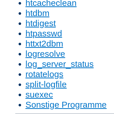
htcacheclean
htdbm
htdigest
htpasswd
httxt2dbm
logresolve
log_server_status
rotatelogs
split-logfile
suexec
Sonstige Programme