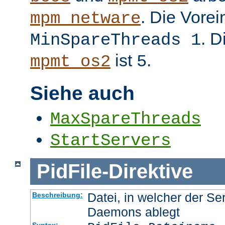
. Die Vorei
mpm_netware
. D
MinSpareThreads 1
ist
.
mpmt_os2
5
Siehe auch
MaxSpareThreads
StartServers
PidFile
-
Direktive
Datei, in welcher der Se
Beschreibung:
Daemons ablegt
Syntax: