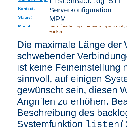
ListenBacklog 511
Serverkonfiguration
Kontext:
MPM
Status:
Modul:
,
,
,
,
beos
leader
mpm_netware
mpm_winnt
worker
Die maximale Länge der 
schwebender Verbindunge
ist keine Feineinstellung
sinnvoll, auf einigen Sys
gewünscht sein, diesen 
Angriffen zu erhöhen. Be
Beschreibung des backlo
Systemfunktion
listen(