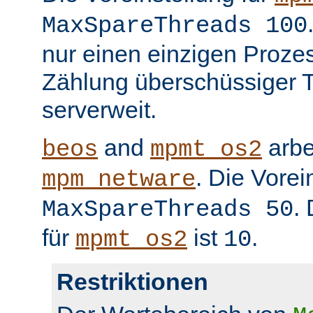
MaxSpareThreads 100
nur einen einzigen Prozess
Zählung überschüssiger T
serverweit.
and
arbe
beos
mpmt_os2
. Die Vorei
mpm_netware
.
MaxSpareThreads 50
für
ist
.
mpmt_os2
10
Restriktionen