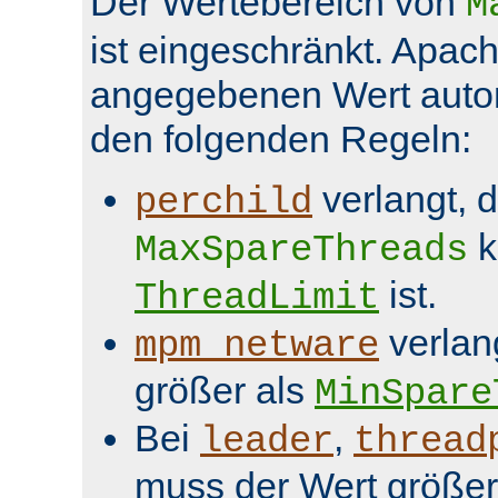
Der Wertebereich von
M
ist eingeschränkt. Apach
angegebenen Wert aut
den folgenden Regeln:
verlangt, 
perchild
k
MaxSpareThreads
ist.
ThreadLimit
verlan
mpm_netware
größer als
MinSpare
Bei
,
leader
thread
muss der Wert größer