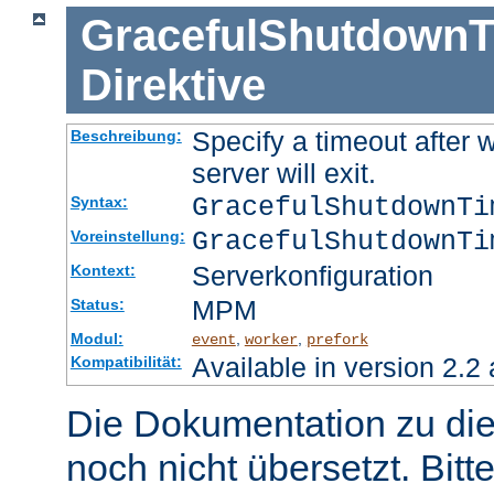
GracefulShutdownT
Direktive
Specify a timeout after 
Beschreibung:
server will exit.
GracefulShutdownT
Syntax:
GracefulShutdownTi
Voreinstellung:
Serverkonfiguration
Kontext:
MPM
Status:
Modul:
,
,
event
worker
prefork
Available in version 2.2 
Kompatibilität:
Die Dokumentation zu die
noch nicht übersetzt. Bitt