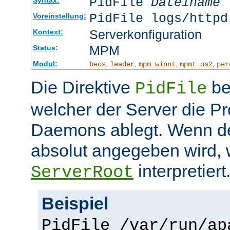
PidFile
Dateiname
PidFile logs/httpd
Voreinstellung:
Serverkonfiguration
Kontext:
MPM
Status:
Modul:
,
,
,
,
beos
leader
mpm_winnt
mpmt_os2
per
Die Direktive
be
PidFile
welcher der Server die P
Daemons ablegt. Wenn de
absolut angegeben wird, w
interpretiert
ServerRoot
Beispiel
PidFile /var/run/ap