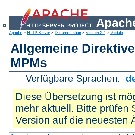
Apache
Apache
>
HTTP-Server
>
Dokumentation
>
Version 2.4
>
Module
Allgemeine Direktiv
MPMs
Verfügbare Sprachen:
d
Diese Übersetzung ist mög
mehr aktuell. Bitte prüfen 
Version auf die neuesten