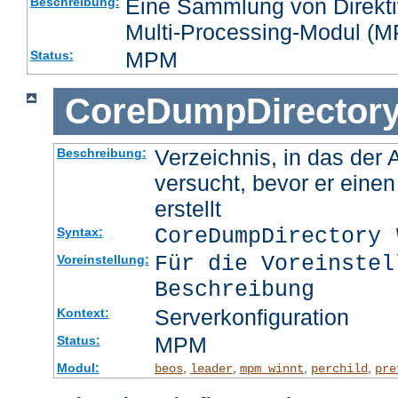
Eine Sammlung von Direktiv
Beschreibung:
Multi-Processing-Modul (MP
MPM
Status:
CoreDumpDirector
Verzeichnis, in das der
Beschreibung:
versucht, bevor er eine
erstellt
CoreDumpDirectory
Syntax:
Für die Voreinstel
Voreinstellung:
Beschreibung
Serverkonfiguration
Kontext:
MPM
Status:
Modul:
,
,
,
,
beos
leader
mpm_winnt
perchild
pre