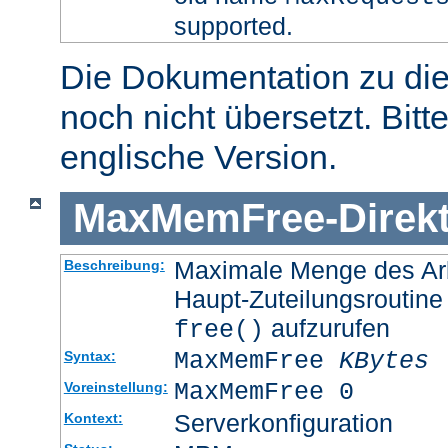
supported.
Die Dokumentation zu die
noch nicht übersetzt. Bitt
englische Version.
MaxMemFree
-
Direk
Maximale Menge des Arb
Beschreibung:
Haupt-Zuteilungsroutine
aufzurufen
free()
MaxMemFree
KBytes
Syntax:
MaxMemFree 0
Voreinstellung:
Serverkonfiguration
Kontext: