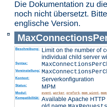
Die Dokumentation zu die
noch nicht übersetzt. Bitt
englische Version.
MaxConnectionsPer
Limit on the number of c
Beschreibung:
individual child server wi
MaxConnectionsPer
Syntax:
MaxConnectionsPerC
Voreinstellung:
Serverkonfiguration
Kontext:
MPM
Status:
Modul:
,
,
,
,
event
worker
prefork
mpm_winnt
mpm
Available Apache HTTP S
Kompatibilität:
old name
MaxRequest