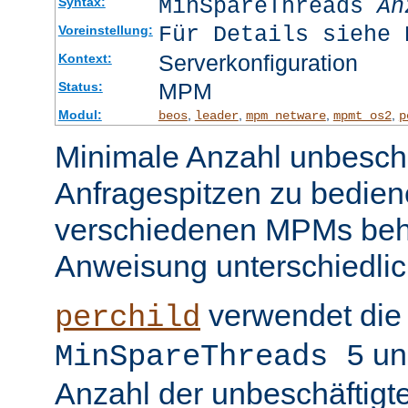
MinSpareThreads
An
Syntax:
Für Details siehe 
Voreinstellung:
Serverkonfiguration
Kontext:
MPM
Status:
Modul:
,
,
,
,
beos
leader
mpm_netware
mpmt_os2
p
Minimale Anzahl unbeschä
Anfragespitzen zu bedien
verschiedenen MPMs beh
Anweisung unterschiedlic
verwendet die 
perchild
un
MinSpareThreads 5
Anzahl der unbeschäftigt