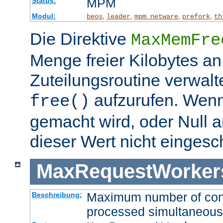
MPM
Status:
Modul:
,
,
,
,
beos
leader
mpm_netware
prefork
th
Die Direktive
MaxMemFre
Menge freier Kilobytes an
Zuteilungsroutine verwalt
aufzurufen. Wen
free()
gemacht wird, oder Null a
dieser Wert nicht eingesc
MaxRequestWorker
Maximum number of conne
Beschreibung:
processed simultaneous