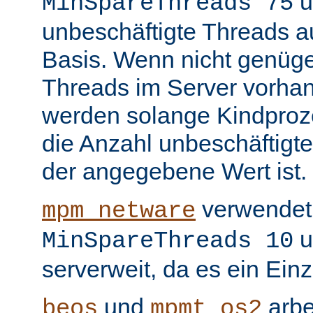
u
MinSpareThreads 75
unbeschäftigte Threads au
Basis. Wenn nicht genüge
Threads im Server vorha
werden solange Kindproze
die Anzahl unbeschäftigte
der angegebene Wert ist.
verwendet 
mpm_netware
u
MinSpareThreads 10
serverweit, da es ein Ein
und
arbe
beos
mpmt_os2