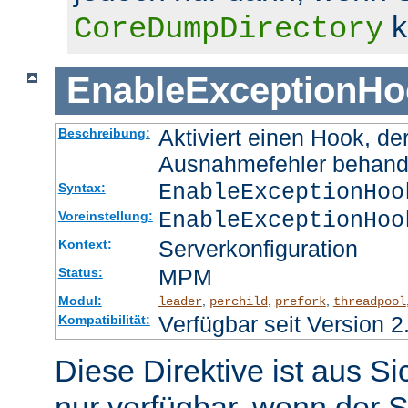
k
CoreDumpDirectory
EnableExceptionHo
Aktiviert einen Hook, d
Beschreibung:
Ausnahmefehler behand
EnableExceptionHoo
Syntax:
EnableExceptionHoo
Voreinstellung:
Serverkonfiguration
Kontext:
MPM
Status:
Modul:
,
,
,
leader
perchild
prefork
threadpool
Verfügbar seit Version 2
Kompatibilität:
Diese Direktive ist aus S
nur verfügbar, wenn der S