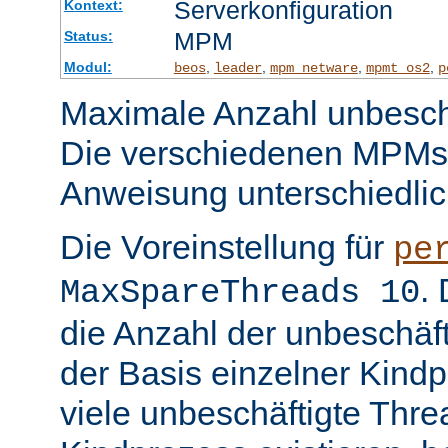
Serverkonfiguration
Kontext:
MPM
Status:
Modul:
,
,
,
,
beos
leader
mpm_netware
mpmt_os2
p
Maximale Anzahl unbeschä
Die verschiedenen MPMs
Anweisung unterschiedlic
Die Voreinstellung für
pe
.
MaxSpareThreads 10
die Anzahl der unbeschäf
der Basis einzelner Kind
viele unbeschäftigte Thre