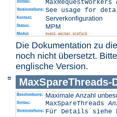
MaxRequestWorkers
Syntax:
See usage for deta
Voreinstellung:
Serverkonfiguration
Kontext:
MPM
Status:
Modul:
,
,
event
worker
prefork
Die Dokumentation zu die
noch nicht übersetzt. Bitt
englische Version.
MaxSpareThreads
-
D
Maximale Anzahl unbesc
Beschreibung:
MaxSpareThreads
An
Syntax:
Für Details siehe 
Voreinstellung: