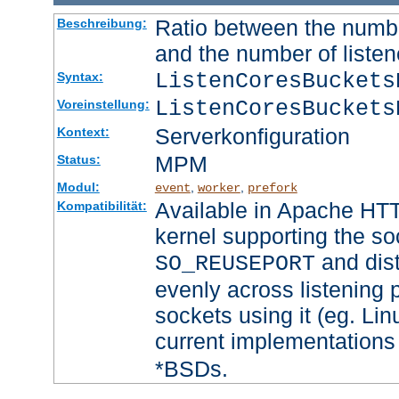
Ratio between the numbe
Beschreibung:
and the number of listen
ListenCoresBucket
Syntax:
ListenCoresBuckets
Voreinstellung:
Serverkonfiguration
Kontext:
MPM
Status:
Modul:
,
,
event
worker
prefork
Available in Apache HTT
Kompatibilität:
kernel supporting the so
and dist
SO_REUSEPORT
evenly across listening p
sockets using it (eg. Lin
current implementations
*BSDs.